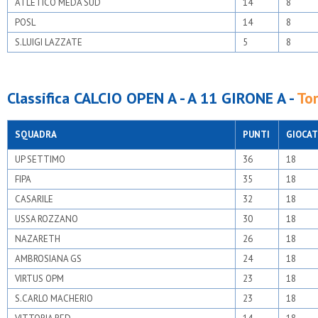
ATLETICO MEDA SUD
14
8
POSL
14
8
S.LUIGI LAZZATE
5
8
Classifica CALCIO OPEN A - A 11 GIRONE A -
To
SQUADRA
PUNTI
GIOCAT
UP SETTIMO
36
18
FIPA
35
18
CASARILE
32
18
USSA ROZZANO
30
18
NAZARETH
26
18
AMBROSIANA GS
24
18
VIRTUS OPM
23
18
S.CARLO MACHERIO
23
18