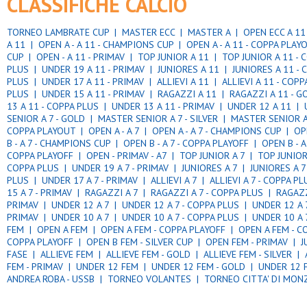
CLASSIFICHE CALCIO
TORNEO LAMBRATE CUP |
MASTER ECC |
MASTER A |
OPEN ECC A 1
A 11 |
OPEN A - A 11 - CHAMPIONS CUP |
OPEN A - A 11 - COPPA PLA
CUP |
OPEN - A 11 - PRIMAV |
TOP JUNIOR A 11 |
TOP JUNIOR A 11 -
PLUS |
UNDER 19 A 11 - PRIMAV |
JUNIORES A 11 |
JUNIORES A 11 -
PLUS |
UNDER 17 A 11 - PRIMAV |
ALLIEVI A 11 |
ALLIEVI A 11 - COP
PLUS |
UNDER 15 A 11 - PRIMAV |
RAGAZZI A 11 |
RAGAZZI A 11 - 
13 A 11 - COPPA PLUS |
UNDER 13 A 11 - PRIMAV |
UNDER 12 A 11 |
SENIOR A 7 - GOLD |
MASTER SENIOR A 7 - SILVER |
MASTER SENIOR A
COPPA PLAYOUT |
OPEN A - A 7 |
OPEN A - A 7 - CHAMPIONS CUP |
OP
B - A 7 - CHAMPIONS CUP |
OPEN B - A 7 - COPPA PLAYOFF |
OPEN B - 
COPPA PLAYOFF |
OPEN - PRIMAV - A7 |
TOP JUNIOR A 7 |
TOP JUNIOR
COPPA PLUS |
UNDER 19 A 7 - PRIMAV |
JUNIORES A 7 |
JUNIORES A 
PLUS |
UNDER 17 A 7 - PRIMAV |
ALLIEVI A 7 |
ALLIEVI A 7 - COPPA P
15 A 7 - PRIMAV |
RAGAZZI A 7 |
RAGAZZI A 7 - COPPA PLUS |
RAGAZZ
PRIMAV |
UNDER 12 A 7 |
UNDER 12 A 7 - COPPA PLUS |
UNDER 12 A 
PRIMAV |
UNDER 10 A 7 |
UNDER 10 A 7 - COPPA PLUS |
UNDER 10 A 
FEM |
OPEN A FEM |
OPEN A FEM - COPPA PLAYOFF |
OPEN A FEM - 
COPPA PLAYOFF |
OPEN B FEM - SILVER CUP |
OPEN FEM - PRIMAV |
J
FASE |
ALLIEVE FEM |
ALLIEVE FEM - GOLD |
ALLIEVE FEM - SILVER |
FEM - PRIMAV |
UNDER 12 FEM |
UNDER 12 FEM - GOLD |
UNDER 12 F
ANDREA ROBA - USSB |
TORNEO VOLANTES |
TORNEO CITTA' DI MON