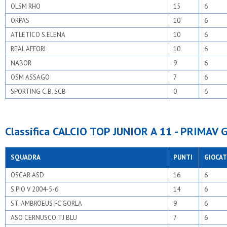
OLSM RHO
15
6
ORPAS
10
6
ATLETICO S.ELENA
10
6
REAL AFFORI
10
6
NABOR
9
6
OSM ASSAGO
7
6
SPORTING C.B. SCB
0
6
Classifica CALCIO TOP JUNIOR A 11 - PRIMAV 
SQUADRA
PUNTI
GIOCAT
OSCAR ASD
16
6
S.PIO V 2004-5-6
14
6
ST. AMBROEUS FC GORLA
9
6
ASO CERNUSCO TJ BLU
7
6