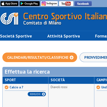
Società Sportive
Attività Sportiva
Forma
CALENDARI/RISULTATI/CLASSIFICHE
PROVVEDIME
Effettua la ricerca
SPORT
SOCIETÀ
CAMP
Diavoli rossi
Calcio a 7
Unde
RIMUOVI