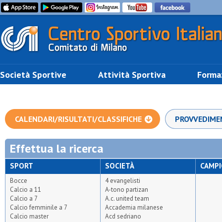
Società Sportive
Attività Sportiva
Forma
CALENDARI/RISULTATI/CLASSIFICHE
PROVVEDIME
Effettua la ricerca
SPORT
SOCIETÀ
CAMP
Bocce
4 evangelisti
Calcio a 11
A-tono partizan
Calcio a 7
A.c. united team
Calcio femminile a 7
Accademia milanese
Calcio master
Acd sedriano