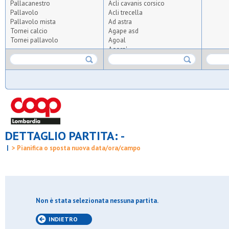
Pallacanestro
Acli cavanis corsico
Pallavolo
Acli trecella
Pallavolo mista
Ad astra
Tornei calcio
Agape asd
Tornei pallavolo
Agoal
Agora'
Agrisport
Aics olmi
Airoldi origgio
Albatal seguro
All for tennis and padel
Altius
Altopiano
Ambrosiana
DETTAGLIO PARTITA: -
Anni verdi 2012
Anni verdi 95
|
> Pianifica o sposta nuova data/ora/campo
Apo crocetta
Apo s.carlo
Apo vedano
Arca
Arca brugherio
Arcobaleno pavoni
Non è stata selezionata nessuna partita.
Ardita giambellino
Ardor bollate
INDIETRO
Arluno calcio 2010