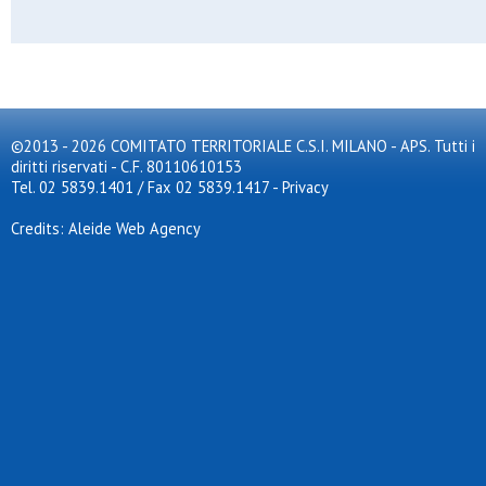
Artemide football club
As gala
Asc corsico asd
Ascot triante
Asdo s.caterina
Asdo verano
Aso cernusco
©2013 - 2026 COMITATO TERRITORIALE C.S.I. MILANO - APS. Tutti i
Aso san rocco
diritti riservati - C.F. 80110610153
Aspis
Assisi
Tel. 02 5839.1401 / Fax 02 5839.1417
-
Privacy
Assosport
Atl. don bosco
Credits: Aleide Web Agency
Atlas
Atletico arluno
Atletico brianza 2024
Atletico meda sud
Atletico s.elena
Atletico triante
Atletico vittoria
Atletico zona 9
Audace meneghina
Aurora 72
Aurora milano
Aurora osgb
Aurora pregnana