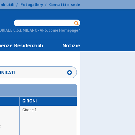
ink utili
Fotogallery
Contatti e sede
/
/
RIALE C.S.I. MILANO - APS. come Homepage?
ienze Residenziali
Notizie
NICATI
GIRONI
Girone 1
c