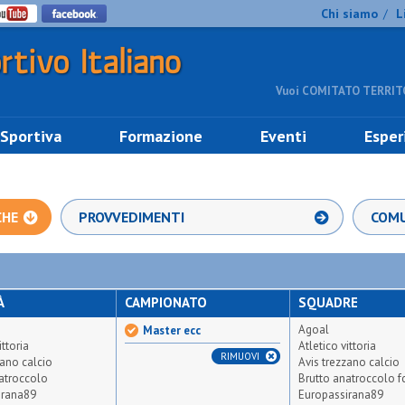
Chi siamo
L
/
Vuoi COMITATO TERRITO
 Sportiva
Formazione
Eventi
Esper
CHE
PROVVEDIMENTI
COMU
À
CAMPIONATO
SQUADRE
Agoal
Master ecc
ittoria
Atletico vittoria
RIMUOVI
zano calcio
Avis trezzano calcio
atroccolo
Brutto anatroccolo f
irana89
Europassirana89