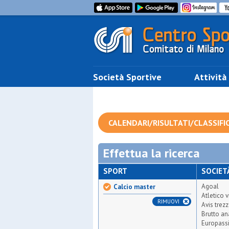
Società Sportive
Attività
CALENDARI/RISULTATI/CLASSIFI
Effettua la ricerca
SPORT
SOCIET
Agoal
Calcio master
Atletico v
RIMUOVI
Avis trez
Brutto an
Europass