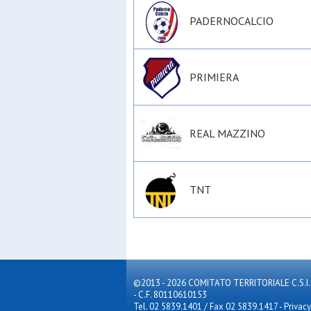
PADERNOCALCIO
PRIMIERA
REAL MAZZINO
TNT
©2013 - 2026 COMITATO TERRITORIALE C.S.I. MILA
- C.F. 80110610153
Tel. 02 5839.1401 / Fax 02 5839.1417
-
Privacy