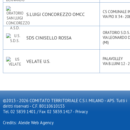
CS COMUNALE I
S.LUIGI CONCOREZZO OMCC
VIA PIO X 34 - 
ORATORIO S.D.S.
SDS CINISELLO ROSSA
VIA LEONARDO D
(MI)
PALAVOLLEY
VELATE U.S.
VIA B.LUINI 12 
©2013 - 2026 COMITATO TERRITORIALE C.S.I. MILANO - APS. Tutti i
diritti riservati - C.F. 80110610153
Tel. 02 5839.1401 / Fax 02 5839.1417
-
Privacy
Credits: Aleide Web Agency