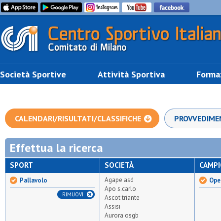
Società Sportive
Attività Sportiva
Forma
CALENDARI/RISULTATI/CLASSIFICHE
PROVVEDIME
Effettua la ricerca
SPORT
SOCIETÀ
CAMP
Agape asd
Pallavolo
Ope
Apo s.carlo
RIMUOVI
Ascot triante
Assisi
Aurora osgb