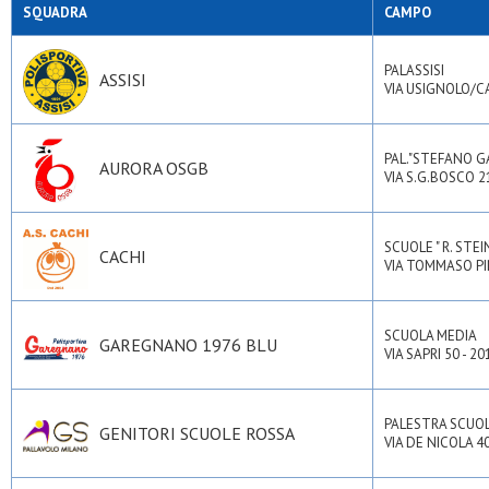
Sl quarto 84
SQUADRA
CAMPO
Speranza - cinisello
Up settimo
Ussb
PALASSISI
ASSISI
Velate u.s.
VIA USIGNOLO/CA
Viscontini
PAL."STEFANO G
AURORA OSGB
VIA S.G.BOSCO 2
SCUOLE " R. STEI
CACHI
VIA TOMMASO PIN
SCUOLA MEDIA
GAREGNANO 1976 BLU
VIA SAPRI 50 - 2
PALESTRA SCUO
GENITORI SCUOLE ROSSA
VIA DE NICOLA 40