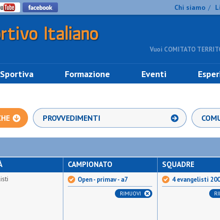
Chi siamo
L
/
Vuoi COMITATO TERRITO
 Sportiva
Formazione
Eventi
Esper
CHE
PROVVEDIMENTI
COMU
À
CAMPIONATO
SQUADRE
isti
Open - primav - a7
4 evangelisti 20
RIMUOVI
R