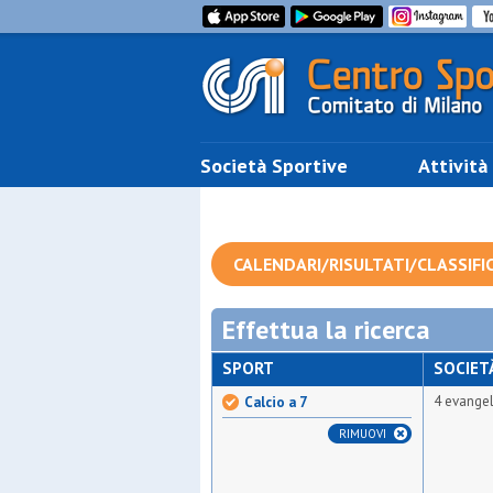
Società Sportive
Attività
CALENDARI/RISULTATI/CLASSIFI
Effettua la ricerca
SPORT
SOCIET
4 evangel
Calcio a 7
RIMUOVI