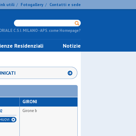
ink utili
Fotogallery
Contatti e sede
/
/
RIALE C.S.I. MILANO - APS. come Homepage?
ienze Residenziali
Notizie
NICATI
GIRONI
Girone b
02
IMUOVI