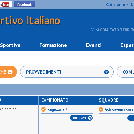
Chi siamo
L
/
Vuoi COMITATO TERRITO
 Sportiva
Formazione
Eventi
Esper
CHE
PROVVEDIMENTI
COMU
À
CAMPIONATO
SQUADRE
nis corsico
Ragazzi a 7
Acli cavanis cors
RIMUOVI
R