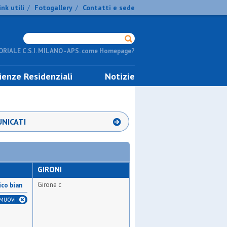
ink utili
Fotogallery
Contatti e sede
/
/
RIALE C.S.I. MILANO - APS. come Homepage?
ienze Residenziali
Notizie
NICATI
GIRONI
Girone c
ico bian
IMUOVI