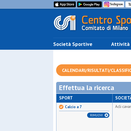
Società Sportive
Attività
CALENDARI/RISULTATI/CLASSIFI
Effettua la ricerca
SPORT
SOCIET
Acli cava
Calcio a 7
RIMUOVI