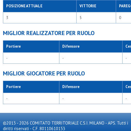
POSIZIONE ATTUALE
VITTORIE
PAREG
3
5
0
MIGLIOR REALIZZATORE PER RUOLO
Portiere
Difensore
Ce
-
-
-
MIGLIOR GIOCATORE PER RUOLO
Portiere
Difensore
Ce
-
-
-
©2013 - 2026 COMITATO TERRITORIALE C.S.I. MILANO - APS. Tutti i
diritti riservati - C.F. 80110610153