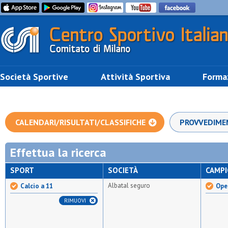
Società Sportive
Attività Sportiva
Forma
CALENDARI/RISULTATI/CLASSIFICHE
PROVVEDIME
Effettua la ricerca
SPORT
SOCIETÀ
CAMP
Albatal seguro
Calcio a 11
Open
RIMUOVI