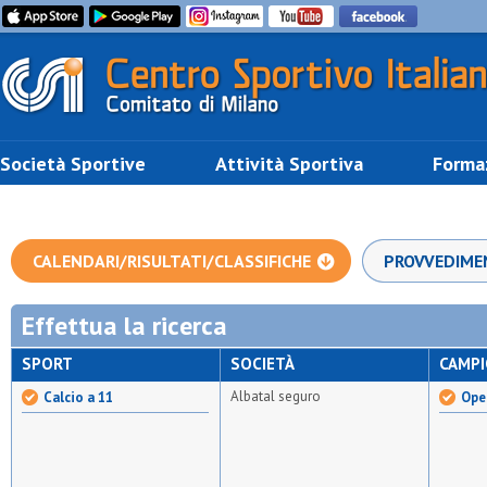
Società Sportive
Attività Sportiva
Forma
CALENDARI/RISULTATI/CLASSIFICHE
PROVVEDIME
Effettua la ricerca
SPORT
SOCIETÀ
CAMP
Albatal seguro
Calcio a 11
Open