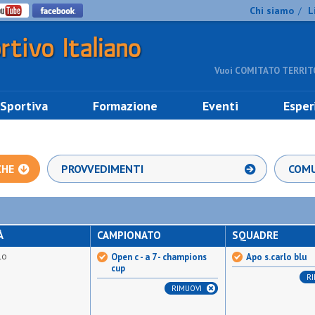
Chi siamo
L
/
Vuoi COMITATO TERRITO
 Sportiva
Formazione
Eventi
Esper
CHE
PROVVEDIMENTI
COMU
À
CAMPIONATO
SQUADRE
lo
Open c - a 7 - champions
Apo s.carlo blu
cup
R
RIMUOVI