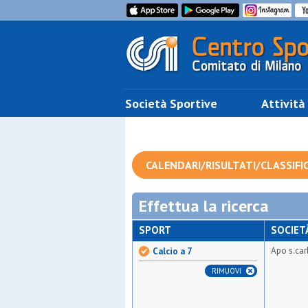
Società Sportive
Attività
CALENDARI/RISULTATI/CLASSIFI
Effettua la ricerca
SPORT
SOCIET
Apo s.car
Calcio a 7
RIMUOVI