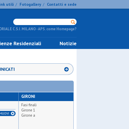
ink utili
Fotogallery
Contatti e sede
/
/
RIALE C.S.I. MILANO - APS. come Homepage?
ienze Residenziali
Notizie
NICATI
GIRONI
Fasi finali
Girone 1
IMUOVI
Girone a