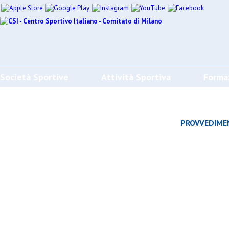
Società Sportive
Attività Sportiva
Forma
CALENDARI/RISULTATI/CLASSIFICHE
PROVVEDIME
Effettua la ricerca
SPORT
SOCIETÀ
CAMP