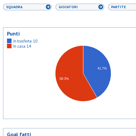
SQUADRA
GIOCATORI
PARTITE
Punti
In trasferta: 10
In casa: 14
41.7%
58.3%
Goal fatti