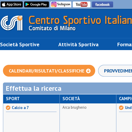
Società Sportive
Attività Sportiva
Forma
CALENDARI/RISULTATI/CLASSIFICHE
PROVVEDIME
Effettua la ricerca
SPORT
SOCIETÀ
CAMP
Arca brugherio
Calcio a 7
Unde