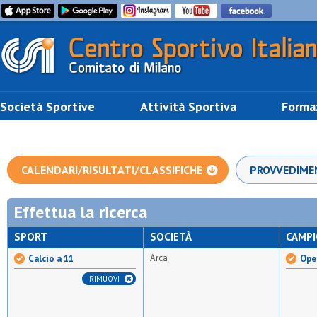
Società Sportive
Attività Sportiva
Forma
CALENDARI/RISULTATI/CLASSIFICHE
PROVVEDIME
Effettua la ricerca
SPORT
SOCIETÀ
CAMP
Arca
Calcio a 11
Open
RIMUOVI