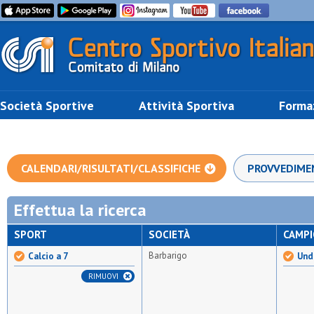
Società Sportive
Attività Sportiva
Forma
CALENDARI/RISULTATI/CLASSIFICHE
PROVVEDIME
Effettua la ricerca
SPORT
SOCIETÀ
CAMP
Barbarigo
Calcio a 7
Unde
RIMUOVI