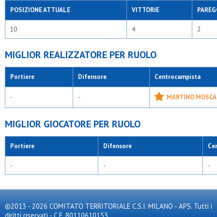
POSIZIONE ATTUALE
VITTORIE
PAREG
10
4
2
MIGLIOR REALIZZATORE PER RUOLO
Portiere
Difensore
Centrocampista
-
-
MARTINO MOSCA
MIGLIOR GIOCATORE PER RUOLO
Portiere
Difensore
Ce
-
-
-
©2013 - 2026 COMITATO TERRITORIALE C.S.I. MILANO - APS. Tutti i
diritti riservati - C.F. 80110610153