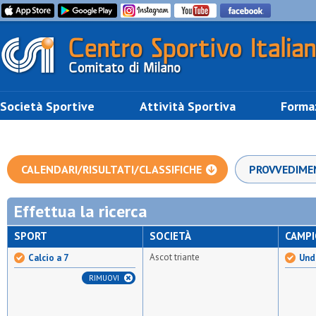
Società Sportive
Attività Sportiva
Forma
CALENDARI/RISULTATI/CLASSIFICHE
PROVVEDIME
Effettua la ricerca
SPORT
SOCIETÀ
CAMP
Ascot triante
Calcio a 7
Unde
RIMUOVI