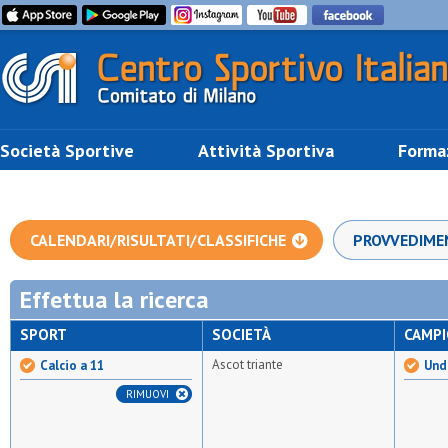
Società Sportive
Attività Sportiva
Forma
CALENDARI/RISULTATI/CLASSIFICHE
PROVVEDIME
Effettua la ricerca
SPORT
SOCIETÀ
CAMP
Ascot triante
Calcio a 11
Unde
RIMUOVI