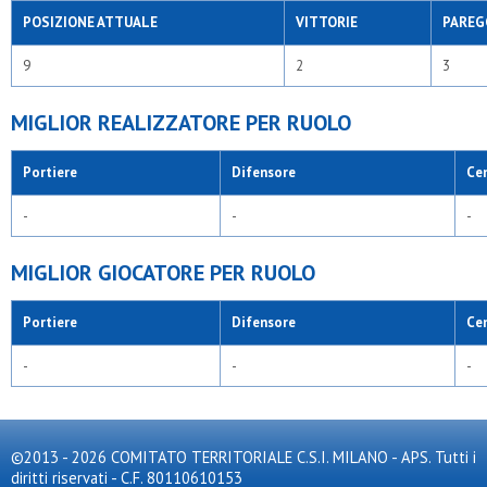
POSIZIONE ATTUALE
VITTORIE
PAREG
9
2
3
MIGLIOR REALIZZATORE PER RUOLO
Portiere
Difensore
Ce
-
-
-
MIGLIOR GIOCATORE PER RUOLO
Portiere
Difensore
Ce
-
-
-
©2013 - 2026 COMITATO TERRITORIALE C.S.I. MILANO - APS. Tutti i
diritti riservati - C.F. 80110610153