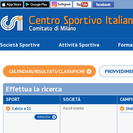
Società Sportive
Attività Sportiva
Forma
CALENDARI/RISULTATI/CLASSIFICHE
PROVVEDIME
Effettua la ricerca
SPORT
SOCIETÀ
CAMP
Ascot triante
Calcio a 11
Unde
RIMUOVI