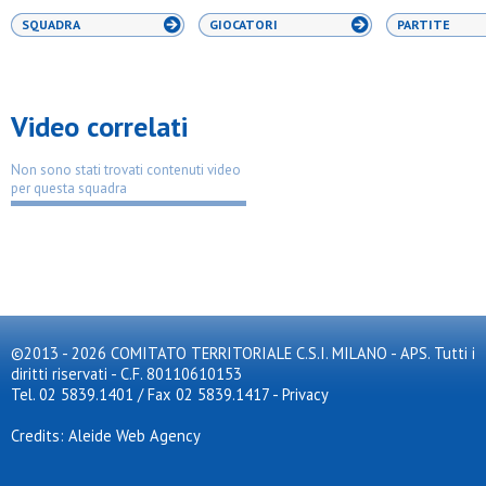
SQUADRA
GIOCATORI
PARTITE
Video correlati
Non sono stati trovati contenuti video
per questa squadra
©2013 - 2026 COMITATO TERRITORIALE C.S.I. MILANO - APS. Tutti i
diritti riservati - C.F. 80110610153
Tel. 02 5839.1401 / Fax 02 5839.1417
-
Privacy
Credits: Aleide Web Agency