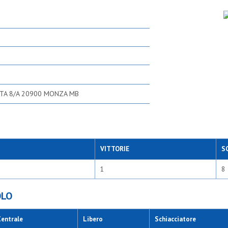
STA 8/A 20900 MONZA MB
VITTORIE
S
1
8
OLO
Centrale
Libero
Schiacciatore