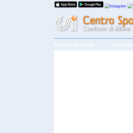
Società Sportive
Attività
CALENDARI/RISULTATI/CLASSIFI
Effettua la ricerca
SPORT
SOCIET