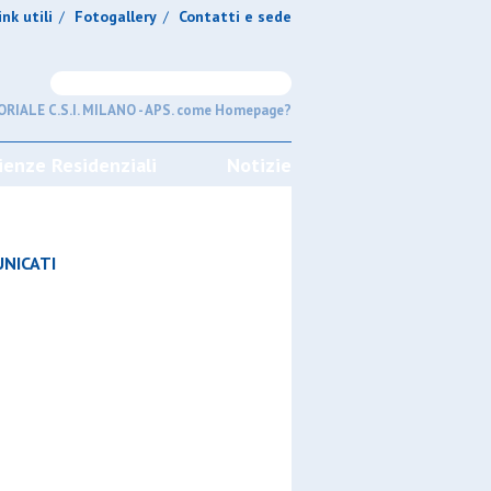
ink utili
Fotogallery
Contatti e sede
/
/
RIALE C.S.I. MILANO - APS. come Homepage?
ienze Residenziali
Notizie
NICATI
GIRONI