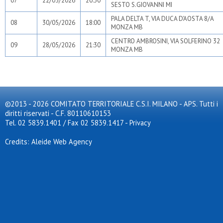
07
22/05/2026
20:30
SESTO S.GIOVANNI MI
PALA DELTA T, VIA DUCA D'AOSTA 8/A
08
30/05/2026
18:00
MONZA MB
CENTRO AMBROSINI, VIA SOLFERINO 32
09
28/05/2026
21:30
MONZA MB
©2013 - 2026 COMITATO TERRITORIALE C.S.I. MILANO - APS. Tutti i
diritti riservati - C.F. 80110610153
Tel. 02 5839.1401 / Fax 02 5839.1417
-
Privacy
Credits: Aleide Web Agency