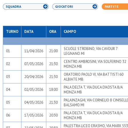
SQUADRA
GIOCATORI
PARTITE
TURNO
DATA
ORA
CAMPO
SCUOLE STROBINO, VIA CAVOUR 7
01
11/04/2026
21:00
LEGNANO MI
CENTRO AMBROSINI, VIA SOLFERINO 32
02
07/05/2026
21:30
MONZA MB
ORATORIO PAOLO VI, VIA BATTISTI 60
03
20/04/2026
21:30
ALBIATE MB
PALA DELTA T, VIA DUCA D'AOSTA 8/A
04
02/05/2026
18:00
MONZA MB
PALAINZAGHI, VIA CORNELIO 8 CINISELL
05
04/05/2026
21:30
BALSAMO MI
PALA DELTA T, VIA DUCA D'AOSTA 8/A
06
17/05/2026
20:30
MONZA MB
PALESTRA LICEO ERASMO, VIA MARX 553