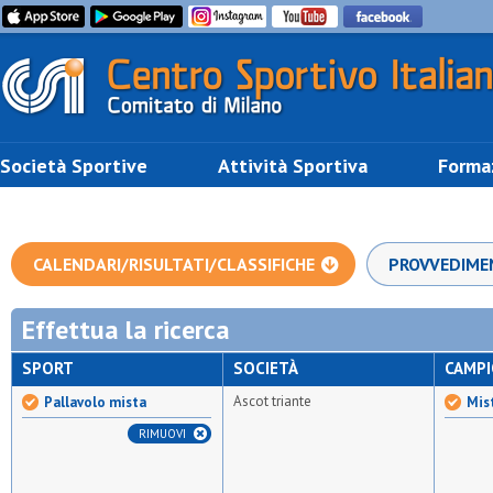
Società Sportive
Attività Sportiva
Forma
CALENDARI/RISULTATI/CLASSIFICHE
PROVVEDIME
Effettua la ricerca
SPORT
SOCIETÀ
CAMP
Ascot triante
Pallavolo mista
Mis
RIMUOVI