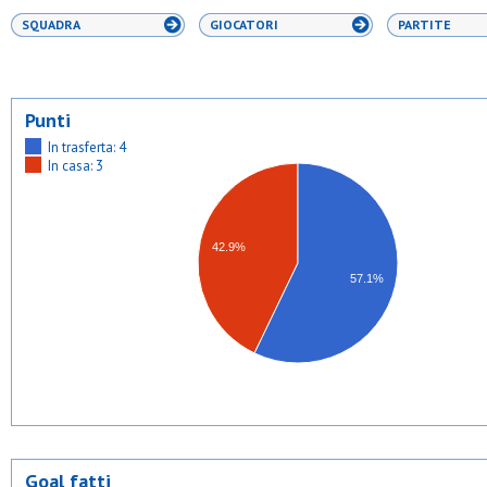
SQUADRA
GIOCATORI
PARTITE
Punti
In trasferta: 4
In casa: 3
42.9%
57.1%
Goal fatti