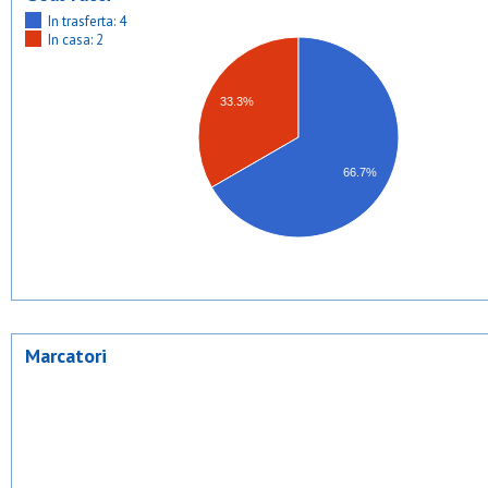
In trasferta: 4
In casa: 2
33.3%
66.7%
Marcatori