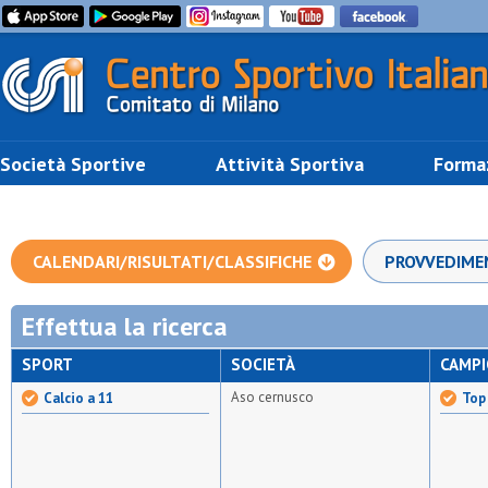
Società Sportive
Attività Sportiva
Forma
CALENDARI/RISULTATI/CLASSIFICHE
PROVVEDIME
Effettua la ricerca
SPORT
SOCIETÀ
CAMP
Aso cernusco
Calcio a 11
Top 