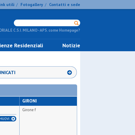
ink utili
Fotogallery
Contatti e sede
/
/
RIALE C.S.I. MILANO - APS. come Homepage?
ienze Residenziali
Notizie
NICATI
GIRONI
Girone f
IMUOVI