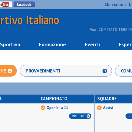
Chi siamo
L
/
Vuoi COMITATO TERRITO
 Sportiva
Formazione
Eventi
Esper
CHE
PROVVEDIMENTI
COMU
À
CAMPIONATO
SQUADRE
Open b - a 11
Assisi
RIMUOVI
R