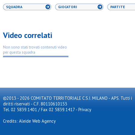
SQUADRA
GIOCATORI
PARTITE
Video correlati
Non sono stati trovati contenuti video
per questa squadra
©2013 - 2026 COMITATO TERRITORIALE C.S.I. MILANO - APS. Tutti i
diritti riservati - C.F. 80110610153
Tel. 02 5839.1401 / Fax 02 5839.1417
-
Privacy
Credits: Aleide Web Agency