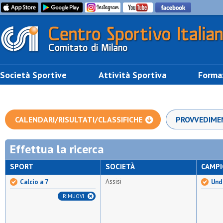
Società Sportive
Attività Sportiva
Forma
CALENDARI/RISULTATI/CLASSIFICHE
PROVVEDIME
Effettua la ricerca
SPORT
SOCIETÀ
CAMP
Assisi
Calcio a 7
Unde
RIMUOVI