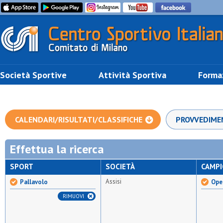
Società Sportive
Attività Sportiva
Forma
CALENDARI/RISULTATI/CLASSIFICHE
PROVVEDIME
Effettua la ricerca
SPORT
SOCIETÀ
CAMP
Assisi
Pallavolo
Ope
RIMUOVI