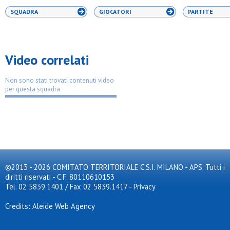
SQUADRA
GIOCATORI
PARTITE
Video correlati
Non sono stati trovati contenuti video
per questa squadra
©2013 - 2026 COMITATO TERRITORIALE C.S.I. MILANO - APS. Tutti i
diritti riservati - C.F. 80110610153
Tel. 02 5839.1401 / Fax 02 5839.1417
-
Privacy
Credits: Aleide Web Agency