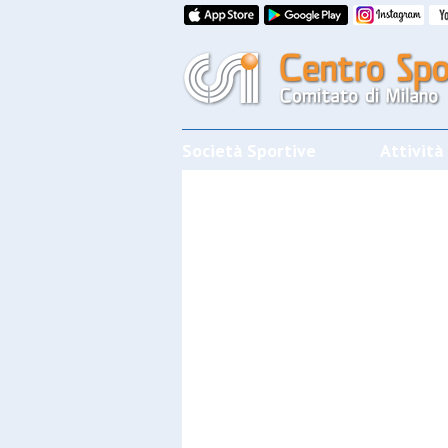
Società Sportive
Attività
CALENDARI/RISULTATI/CLASSIFI
Effettua la ricerca
SPORT
SOCIET