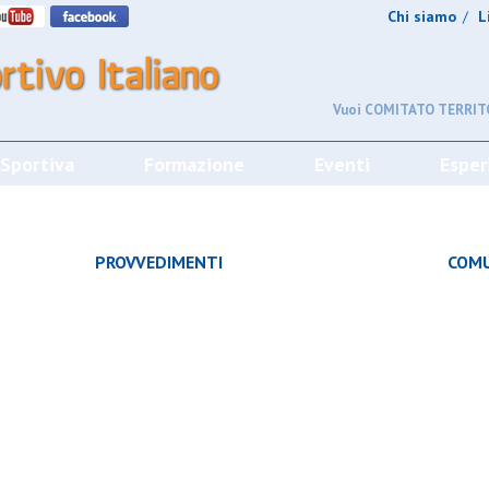
Chi siamo
L
/
Vuoi COMITATO TERRITO
 Sportiva
Formazione
Eventi
Esper
CHE
PROVVEDIMENTI
COMU
À
CAMPIONATO
SQUADRE