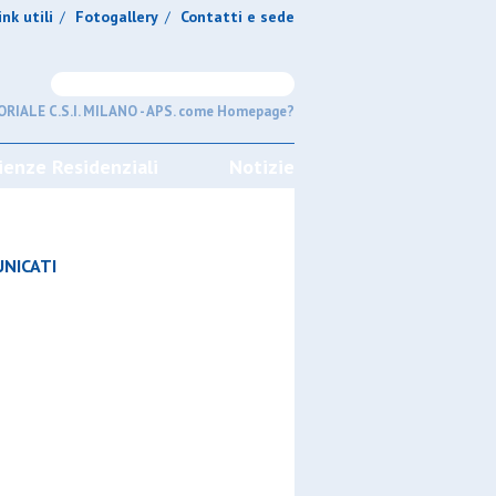
ink utili
Fotogallery
Contatti e sede
/
/
RIALE C.S.I. MILANO - APS. come Homepage?
ienze Residenziali
Notizie
NICATI
GIRONI