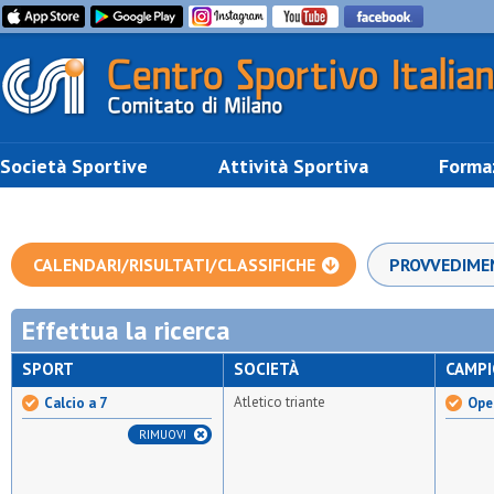
Società Sportive
Attività Sportiva
Forma
CALENDARI/RISULTATI/CLASSIFICHE
PROVVEDIME
Effettua la ricerca
SPORT
SOCIETÀ
CAMP
Atletico triante
Calcio a 7
Open
RIMUOVI