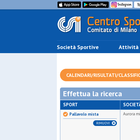
Società Sportive
Attività
CALENDARI/RISULTATI/CLASSIFI
Effettua la ricerca
SPORT
SOCIET
Aurora m
Pallavolo mista
RIMUOVI