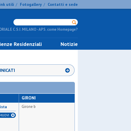
ink utili
Fotogallery
Contatti e sede
/
/
RIALE C.S.I. MILANO - APS. come Homepage?
ienze Residenziali
Notizie
NICATI
GIRONI
Girone b
ista
IMUOVI