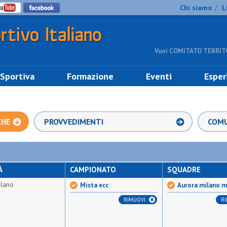
Chi siamo
L
/
Vuoi COMITATO TERRITO
 Sportiva
Formazione
Eventi
Esper
CHE
PROVVEDIMENTI
COMU
À
CAMPIONATO
SQUADRE
ilano
Mista ecc
Aurora milano m
RIMUOVI
R