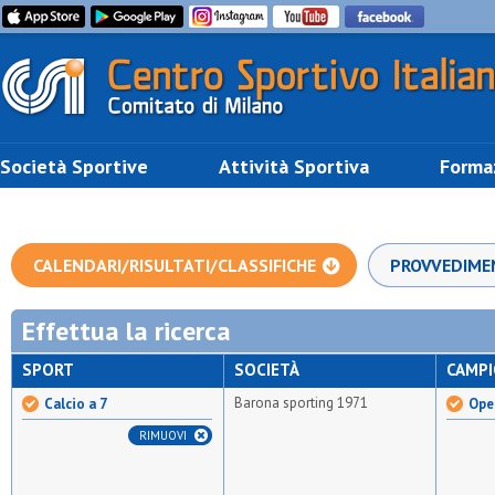
Società Sportive
Attività Sportiva
Forma
CALENDARI/RISULTATI/CLASSIFICHE
PROVVEDIME
Effettua la ricerca
SPORT
SOCIETÀ
CAMP
Barona sporting 1971
Calcio a 7
Open
RIMUOVI