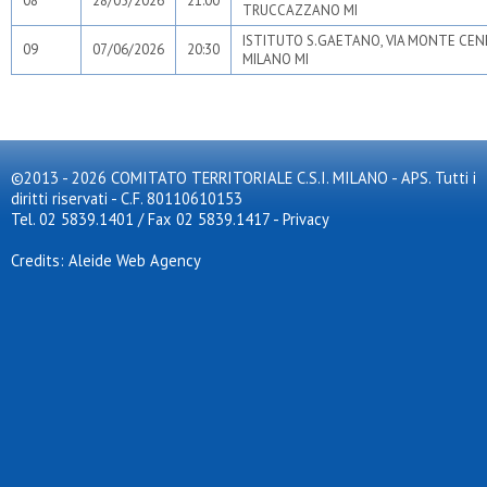
08
28/05/2026
21:00
TRUCCAZZANO MI
ISTITUTO S.GAETANO, VIA MONTE CENE
09
07/06/2026
20:30
MILANO MI
©2013 - 2026 COMITATO TERRITORIALE C.S.I. MILANO - APS. Tutti i
diritti riservati - C.F. 80110610153
Tel. 02 5839.1401 / Fax 02 5839.1417
-
Privacy
Credits: Aleide Web Agency