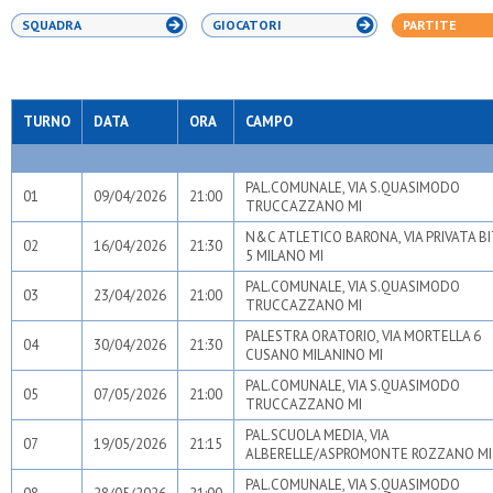
SQUADRA
GIOCATORI
PARTITE
TURNO
DATA
ORA
CAMPO
PAL.COMUNALE, VIA S.QUASIMODO
01
09/04/2026
21:00
TRUCCAZZANO MI
N&C ATLETICO BARONA, VIA PRIVATA BI
02
16/04/2026
21:30
5 MILANO MI
PAL.COMUNALE, VIA S.QUASIMODO
03
23/04/2026
21:00
TRUCCAZZANO MI
PALESTRA ORATORIO, VIA MORTELLA 6
04
30/04/2026
21:30
CUSANO MILANINO MI
PAL.COMUNALE, VIA S.QUASIMODO
05
07/05/2026
21:00
TRUCCAZZANO MI
PAL.SCUOLA MEDIA, VIA
07
19/05/2026
21:15
ALBERELLE/ASPROMONTE ROZZANO MI
PAL.COMUNALE, VIA S.QUASIMODO