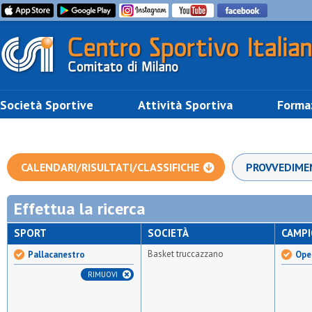
Società Sportive
Attività Sportiva
Forma
CALENDARI/RISULTATI/CLASSIFICHE
PROVVEDIME
Effettua la ricerca
SPORT
SOCIETÀ
CAMP
Basket truccazzano
Pallacanestro
Ope
RIMUOVI