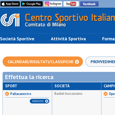
Società Sportive
Attività Sportiva
Forma
CALENDARI/RISULTATI/CLASSIFICHE
PROVVEDIME
Effettua la ricerca
SPORT
SOCIETÀ
CAMP
Basket truccazzano
Pallacanestro
Ope
RIMUOVI