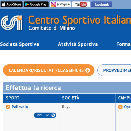
Società Sportive
Attività Sportiva
Forma
CALENDARI/RISULTATI/CLASSIFICHE
PROVVEDIME
Effettua la ricerca
SPORT
SOCIETÀ
CAMP
Boys
Pallavolo
Ope
RIMUOVI