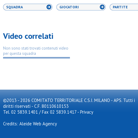
SQUADRA
GIOCATORI
PARTITE
Video correlati
Non sono stati trovati contenuti video
per questa squadra
©2013 - 2026 COMITATO TERRITORIALE C.S.I. MILANO - APS. Tutti i
diritti riservati - C.F. 80110610153
Tel. 02 5839.1401 / Fax 02 5839.1417
-
Privacy
Credits: Aleide Web Agency