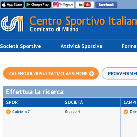
Società Sportive
Attività Sportiva
Forma
CALENDARI/RISULTATI/CLASSIFICHE
PROVVEDIME
Effettua la ricerca
SPORT
SOCIETÀ
CAMP
Bresso 4
Calcio a 7
Open