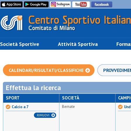
Società Sportive
Attività Sportiva
Forma
CALENDARI/RISULTATI/CLASSIFICHE
PROVVEDIME
Effettua la ricerca
SPORT
SOCIETÀ
CAMP
Bernate
Calcio a 7
Unde
RIMUOVI