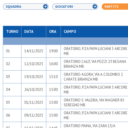
SQUADRA
GIOCATORI
PARTITE
TURNO
DATA
ORA
CAMPO
ORATORIO, P.ZA PAPA LUCIANI 5 ARCORE
01
14/11/2025
19:00
MB
ORATORIO CALO', VIA POZZI 23 BESANA
02
12/10/2025
16:00
BRIANZA MB
ORATORIO AGORA', VIA A.COLOMBO 2
03
19/10/2025
15:10
CARATE BRIANZA MB
ORATORIO, P.ZA PAPA LUCIANI 5 ARCORE
04
26/10/2025
15:00
MB
ORATORIO S. VALERIA, VIA WAGNER 85
05
01/11/2025
15:00
SEREGNO MB
ORATORIO, P.ZA PAPA LUCIANI 5 ARCORE
06
09/11/2025
15:00
MB
ORATORIO PAINA, VIA ZARA 13/A