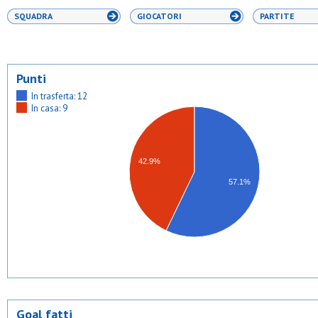
SQUADRA
GIOCATORI
PARTITE
Punti
In trasferta: 12
In casa: 9
42.9%
57.1%
Goal fatti