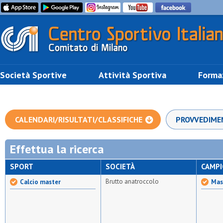
Società Sportive
Attività Sportiva
Forma
CALENDARI/RISULTATI/CLASSIFICHE
PROVVEDIME
Effettua la ricerca
SPORT
SOCIETÀ
CAMP
Brutto anatroccolo
Calcio master
Mas