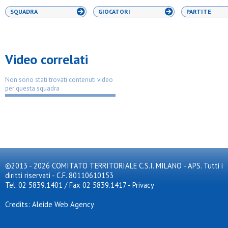
SQUADRA
GIOCATORI
PARTITE
Video correlati
Non sono stati trovati contenuti video
per questa squadra
©2013 - 2026 COMITATO TERRITORIALE C.S.I. MILANO - APS. Tutti i
diritti riservati - C.F. 80110610153
Tel. 02 5839.1401 / Fax 02 5839.1417
-
Privacy
Credits: Aleide Web Agency