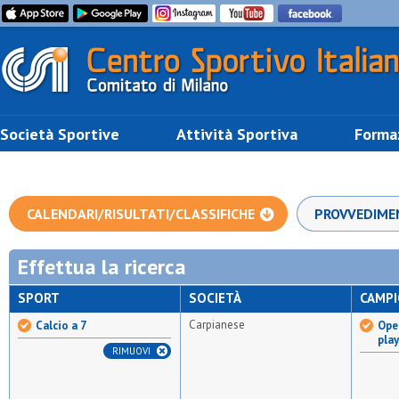
Società Sportive
Attività Sportiva
Forma
CALENDARI/RISULTATI/CLASSIFICHE
PROVVEDIME
Effettua la ricerca
SPORT
SOCIETÀ
CAMP
Carpianese
Calcio a 7
Open
pla
RIMUOVI