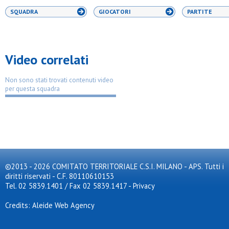
SQUADRA
GIOCATORI
PARTITE
Video correlati
Non sono stati trovati contenuti video
per questa squadra
©2013 - 2026 COMITATO TERRITORIALE C.S.I. MILANO - APS. Tutti i
diritti riservati - C.F. 80110610153
Tel. 02 5839.1401 / Fax 02 5839.1417
-
Privacy
Credits: Aleide Web Agency