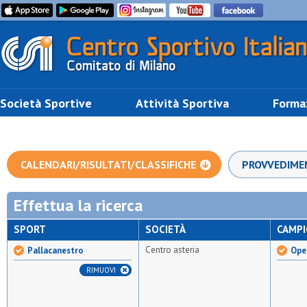
Società Sportive
Attività Sportiva
Forma
CALENDARI/RISULTATI/CLASSIFICHE
PROVVEDIME
Effettua la ricerca
SPORT
SOCIETÀ
CAMP
Centro asteria
Pallacanestro
Ope
RIMUOVI