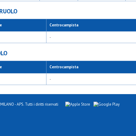
 RUOLO
e
Centrocampista
-
OLO
e
Centrocampista
-
NO - APS. Tutti i diritti riservati