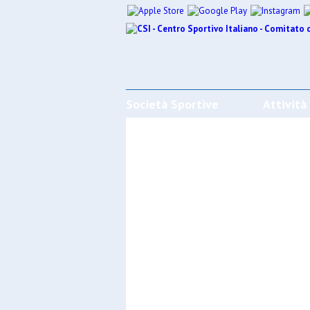
Società Sportive
Attività
CALENDARI/RISULTATI/CLASSIFI
Effettua la ricerca
SPORT
SOCIET