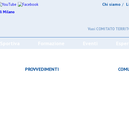
Chi siamo
L
/
Vuoi COMITATO TERRITO
 Sportiva
Formazione
Eventi
Esper
CHE
PROVVEDIMENTI
COMU
À
CAMPIONATO
SQUADRE