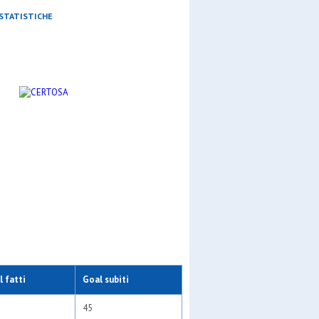
STATISTICHE
 fatti
Goal subiti
45