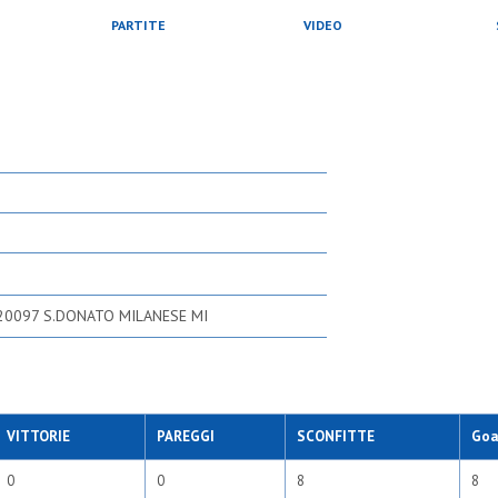
PARTITE
VIDEO
 20097 S.DONATO MILANESE MI
VITTORIE
PAREGGI
SCONFITTE
Goal
0
0
8
8