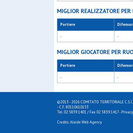
MIGLIOR REALIZZATORE PER
Portiere
Difensor
-
-
MIGLIOR GIOCATORE PER RU
Portiere
Difensor
-
-
©2013 - 2026 COMITATO TERRITORIALE C.S.I. MILA
- C.F. 80110610153
Tel. 02 5839.1401 / Fax 02 5839.1417
-
Privacy
Credits: Aleide Web Agency