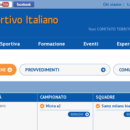
Chi siamo
L
/
Vuoi COMITATO TERRITO
 Sportiva
Formazione
Eventi
Esper
CHE
PROVVEDIMENTI
COMU
À
CAMPIONATO
SQUADRE
ano
Mista a2
Samz milano bi
RIMUOVI
R