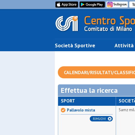
Società Sportive
Attività
CALENDARI/RISULTATI/CLASSIFI
Effettua la ricerca
SPORT
SOCIET
Samz mil
Pallavolo mista
RIMUOVI