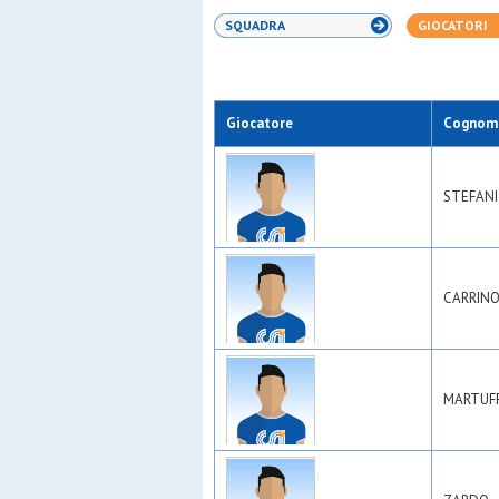
SQUADRA
GIOCATORI
Giocatore
Cognom
STEFANI
CARRIN
MARTUF