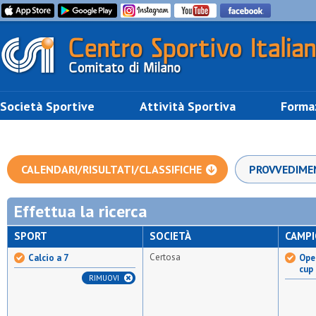
Società Sportive
Attività Sportiva
Forma
CALENDARI/RISULTATI/CLASSIFICHE
PROVVEDIME
Effettua la ricerca
SPORT
SOCIETÀ
CAMP
Certosa
Calcio a 7
Open
cup
RIMUOVI