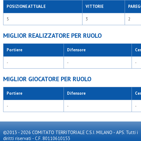
POSIZIONE ATTUALE
VITTORIE
PAREG
5
3
2
MIGLIOR REALIZZATORE PER RUOLO
Portiere
Difensore
Ce
-
-
-
MIGLIOR GIOCATORE PER RUOLO
Portiere
Difensore
Ce
-
-
-
©2013 - 2026 COMITATO TERRITORIALE C.S.I. MILANO - APS. Tutti i
diritti riservati - C.F. 80110610153