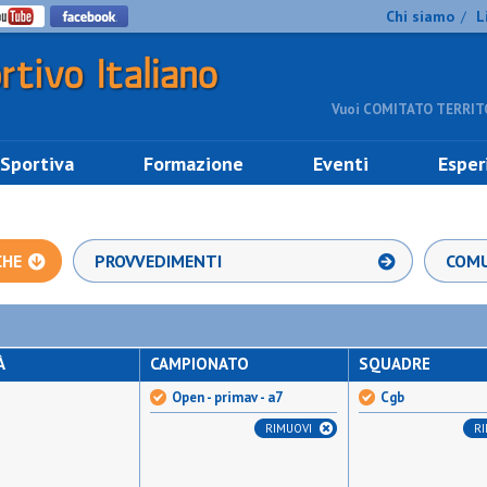
Chi siamo
L
/
Vuoi COMITATO TERRITO
 Sportiva
Formazione
Eventi
Esper
CHE
PROVVEDIMENTI
COMU
À
CAMPIONATO
SQUADRE
Open - primav - a7
Cgb
RIMUOVI
R