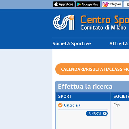
Società Sportive
Attività
CALENDARI/RISULTATI/CLASSIFI
Effettua la ricerca
SPORT
SOCIET
Cgb
Calcio a 7
RIMUOVI