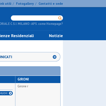
ink utili
Fotogallery
Contatti e sede
/
/
RIALE C.S.I. MILANO - APS. come Homepage?
ienze Residenziali
Notizie
NICATI
GIRONI
Girone r
IMUOVI