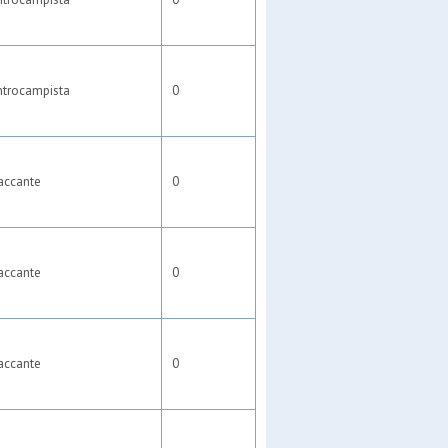
ntrocampista
0
accante
0
accante
0
accante
0