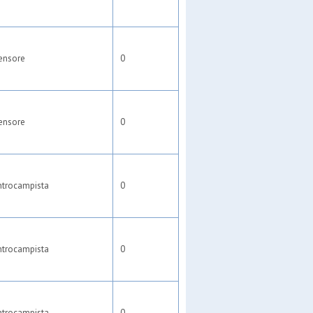
ensore
0
ensore
0
ntrocampista
0
ntrocampista
0
ntrocampista
0