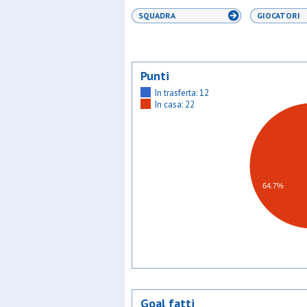
SQUADRA
GIOCATORI
Punti
In trasferta: 12
In casa: 22
64.7%
Goal fatti