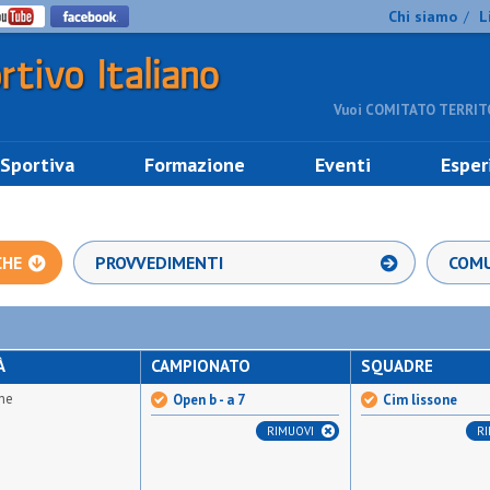
Chi siamo
L
/
Vuoi COMITATO TERRITO
 Sportiva
Formazione
Eventi
Esper
CHE
PROVVEDIMENTI
COMU
À
CAMPIONATO
SQUADRE
ne
Open b - a 7
Cim lissone
RIMUOVI
R