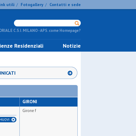
ink utili
Fotogallery
Contatti e sede
/
/
RIALE C.S.I. MILANO - APS. come Homepage?
ienze Residenziali
Notizie
NICATI
GIRONI
Girone f
IMUOVI