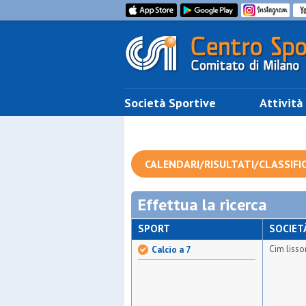
Società Sportive
Attività
CALENDARI/RISULTATI/CLASSIFI
Effettua la ricerca
SPORT
SOCIET
Cim lisso
Calcio a 7