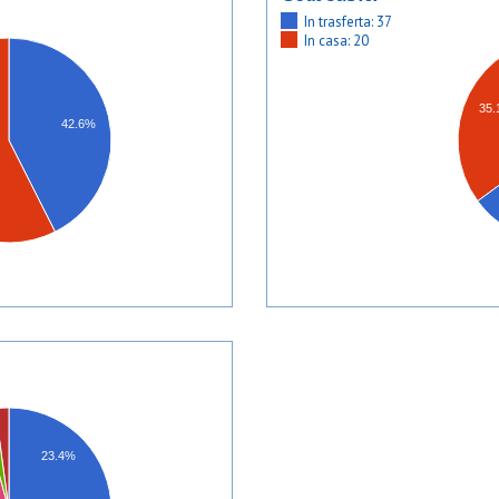
In trasferta: 37
In casa: 20
35
42.6%
23.4%