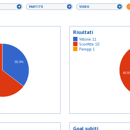
PARTITE
VIDEO
Risultati
Vittorie: 11
Sconfitte: 10
Pareggi: 1
35.3%
45.
Goal subiti