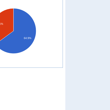
.1%
64.9%