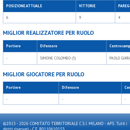
POSIZIONE ATTUALE
VITTORIE
PAREG
6
9
4
MIGLIOR REALIZZATORE PER RUOLO
Portiere
Difensore
Centrocamp
-
SIMONE COLOMBO (5)
PAOLO GHIRA
MIGLIOR GIOCATORE PER RUOLO
Portiere
Difensore
Ce
-
-
-
©2013 - 2026 COMITATO TERRITORIALE C.S.I. MILANO - APS. Tutti i
diritti riservati - C.F. 80110610153