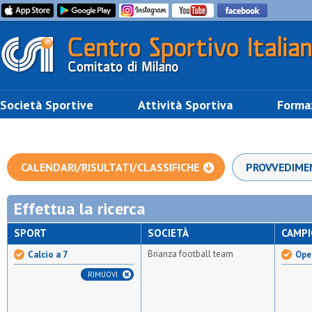
Società Sportive
Attività Sportiva
Forma
CALENDARI/RISULTATI/CLASSIFICHE
PROVVEDIME
Effettua la ricerca
SPORT
SOCIETÀ
CAMP
Brianza football team
Calcio a 7
Open
RIMUOVI