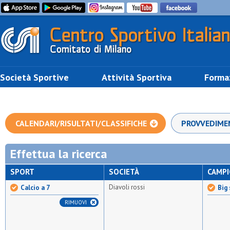
Società Sportive
Attività Sportiva
Forma
CALENDARI/RISULTATI/CLASSIFICHE
PROVVEDIME
Effettua la ricerca
SPORT
SOCIETÀ
CAMP
Diavoli rossi
Calcio a 7
Big 
RIMUOVI