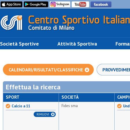
Società Sportive
Attività Sportiva
Forma
CALENDARI/RISULTATI/CLASSIFICHE
PROVVEDIME
Effettua la ricerca
SPORT
SOCIETÀ
CAMP
Fides sma
Calcio a 11
Unde
RIMUOVI