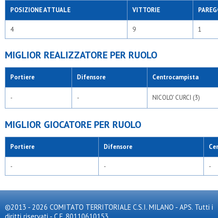
POSIZIONE ATTUALE
VITTORIE
PAREG
4
9
1
MIGLIOR REALIZZATORE PER RUOLO
Portiere
Difensore
Centrocampista
-
-
NICOLO' CURCI (3)
MIGLIOR GIOCATORE PER RUOLO
Portiere
Difensore
Ce
-
-
-
©2013 - 2026 COMITATO TERRITORIALE C.S.I. MILANO - APS. Tutti i
diritti riservati - C.F. 80110610153