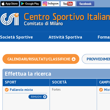
Società Sportive
Attività Sportiva
Forma
CALENDARI/RISULTATI/CLASSIFICHE
PROVVEDIME
Effettua la ricerca
SPORT
SOCIETÀ
CAMP
Fortes
Pallavolo mista
Mis
RIMUOVI