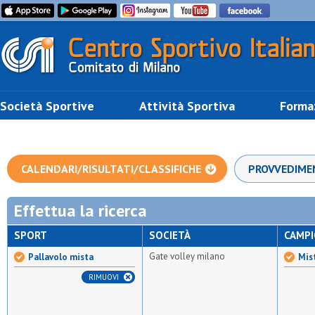
Società Sportive
Attività Sportiva
Forma
CALENDARI/RISULTATI/CLASSIFICHE
PROVVEDIME
Effettua la ricerca
SPORT
SOCIETÀ
CAMP
Gate volley milano
Pallavolo mista
Mis
RIMUOVI