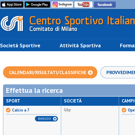
Società Sportive
Attività Sportiva
Forma
CALENDARI/RISULTATI/CLASSIFICHE
PROVVEDIME
Effettua la ricerca
SPORT
SOCIETÀ
CAMP
Gbp
Calcio a 7
Open
RIMUOVI