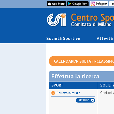
Società Sportive
Attività
CALENDARI/RISULTATI/CLASSIFI
Effettua la ricerca
SPORT
SOCIET
Genitori 
Pallavolo mista
RIMUOVI