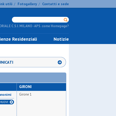
ink utili
Fotogallery
Contatti e sede
/
/
RIALE C.S.I. MILANO - APS. come Homepage?
ienze Residenziali
Notizie
NICATI
GIRONI
Girone 1
 anonimi
IMUOVI