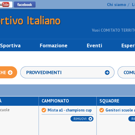
Chi siamo
L
/
Vuoi COMITATO TERRITO
 Sportiva
Formazione
Eventi
Esper
CHE
PROVVEDIMENTI
COMU
À
CAMPIONATO
SQUADRE
scuole
Mista a1 - champions cup
Genitori scuole
RIMUOVI
R