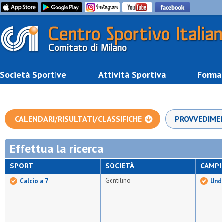
Società Sportive
Attività Sportiva
Forma
CALENDARI/RISULTATI/CLASSIFICHE
PROVVEDIME
Effettua la ricerca
SPORT
SOCIETÀ
CAMP
Gentilino
Calcio a 7
Unde