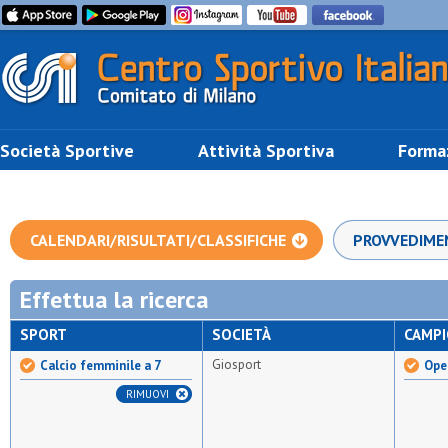
Società Sportive
Attività Sportiva
Forma
CALENDARI/RISULTATI/CLASSIFICHE
PROVVEDIME
Effettua la ricerca
SPORT
SOCIETÀ
CAMP
Giosport
Calcio femminile a 7
Ope
RIMUOVI