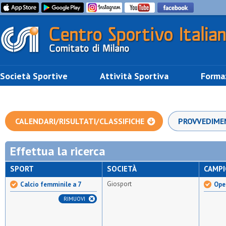
Società Sportive
Attività Sportiva
Forma
CALENDARI/RISULTATI/CLASSIFICHE
PROVVEDIME
Effettua la ricerca
SPORT
SOCIETÀ
CAMP
Giosport
Calcio femminile a 7
Ope
RIMUOVI