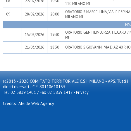
08
22/02/2026
19:30
110 MILANO MI
ORATORIO S.MARCELLINA, VIALE ESPINA
09
28/02/2026
20:00
MILANO MI
FIN
ORATORIO GENTILINO, P.ZA T.L.CARO 7
15/03/2026
19:30
MI
21/03/2026
18:30
ORATORIO S.GIOVANNI, VIA DIAZ 40 RHO
©2013 - 2026 COMITATO TERRITORIALE C.S.I. MILANO - APS. Tutti i
diritti riservati - C.F. 80110610153
Tel. 02 5839.1401 / Fax 02 5839.1417
-
Privacy
Credits: Aleide Web Agency